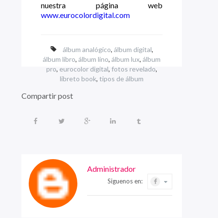
nuestra página web
www.eurocolordigital.com
álbum analógico
,
álbum digital
,
álbum libro
,
álbum lino
,
álbum lux
,
álbum
pro
,
eurocolor digital
,
fotos revelado
,
libreto book
,
tipos de álbum
Compartir post
Administrador
Siguenos en: