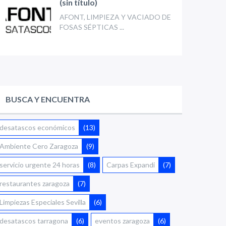
(sin título)
AFONT, LIMPIEZA Y VACIADO DE
FOSAS SÉPTICAS ...
BUSCA Y ENCUENTRA
desatascos económicos
(13)
Ambiente Cero Zaragoza
(9)
servicio urgente 24 horas
(8)
Carpas Expandi
(7)
restaurantes zaragoza
(7)
Limpiezas Especiales Sevilla
(6)
desatascos tarragona
(6)
eventos zaragoza
(6)