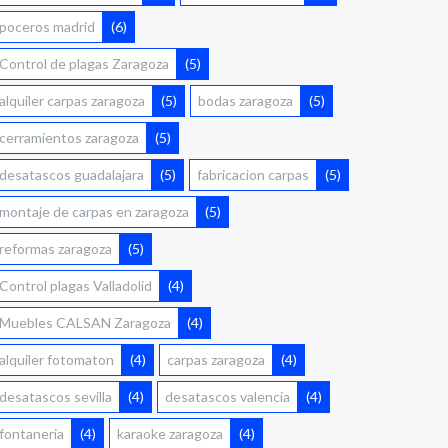
poceros madrid
(6)
Control de plagas Zaragoza
(5)
alquiler carpas zaragoza
(5)
bodas zaragoza
(5)
cerramientos zaragoza
(5)
desatascos guadalajara
(5)
fabricacion carpas
(5)
montaje de carpas en zaragoza
(5)
reformas zaragoza
(5)
Control plagas Valladolid
(4)
Muebles CALSAN Zaragoza
(4)
alquiler fotomaton
(4)
carpas zaragoza
(4)
desatascos sevilla
(4)
desatascos valencia
(4)
fontaneria
(4)
karaoke zaragoza
(4)