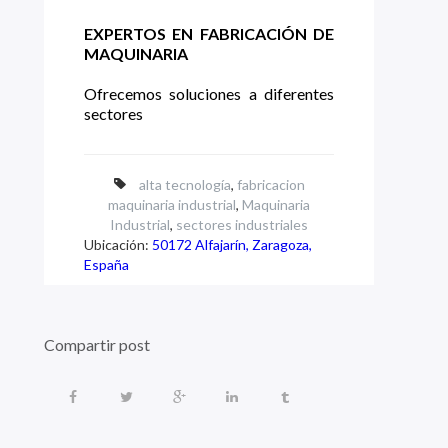
EXPERTOS EN FABRICACIÓN DE
MAQUINARIA
Ofrecemos soluciones a diferentes
sectores
alta tecnología
,
fabricacion
maquinaria industrial
,
Maquinaria
Industrial
,
sectores industriales
Ubicación:
50172 Alfajarín, Zaragoza,
España
Compartir post