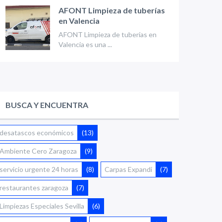
AFONT Limpieza de tuberías
en Valencia
AFONT Limpieza de tuberías en
Valencia es una ...
BUSCA Y ENCUENTRA
desatascos económicos
(13)
Ambiente Cero Zaragoza
(9)
servicio urgente 24 horas
(8)
Carpas Expandi
(7)
restaurantes zaragoza
(7)
Limpiezas Especiales Sevilla
(6)