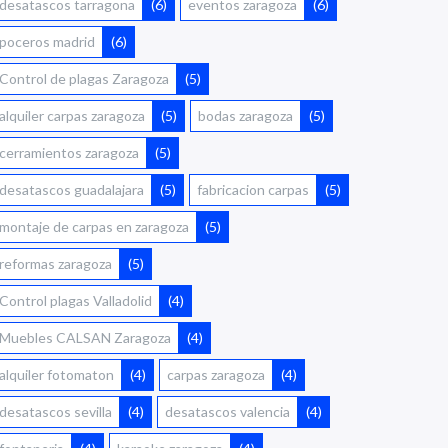
desatascos tarragona
(6)
eventos zaragoza
(6)
poceros madrid
(6)
Control de plagas Zaragoza
(5)
alquiler carpas zaragoza
(5)
bodas zaragoza
(5)
cerramientos zaragoza
(5)
desatascos guadalajara
(5)
fabricacion carpas
(5)
montaje de carpas en zaragoza
(5)
reformas zaragoza
(5)
Control plagas Valladolid
(4)
Muebles CALSAN Zaragoza
(4)
alquiler fotomaton
(4)
carpas zaragoza
(4)
desatascos sevilla
(4)
desatascos valencia
(4)