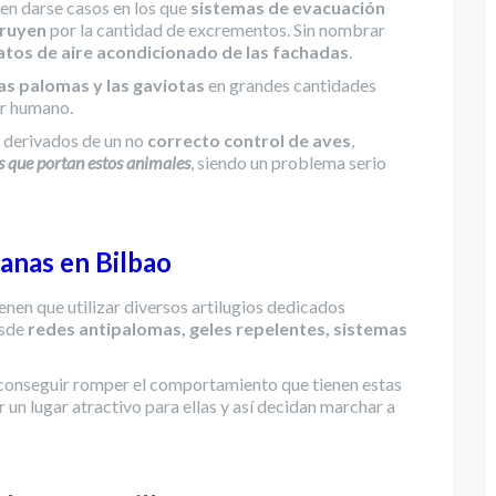
en darse casos en los que
sistemas de evacuación
truyen
por la cantidad de excrementos. Sin nombrar
tos de aire acondicionado de las fachadas
.
las palomas y las gaviotas
en grandes cantidades
er humano.
s derivados de un no
correcto control de aves
,
 que portan estos animales
, siendo un problema serio
banas en Bilbao
ienen que utilizar diversos artilugios dedicados
esde
redes antipalomas, geles repelentes, sistemas
r conseguir romper el comportamiento que tienen estas
un lugar atractivo para ellas y así decidan marchar a