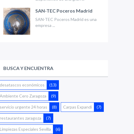
SAN-TEC Poceros Madrid
SAN-TEC Poceros Madrid es una
empresa ...
BUSCA Y ENCUENTRA
desatascos económicos
(13)
Ambiente Cero Zaragoza
(9)
servicio urgente 24 horas
(8)
Carpas Expandi
(7)
restaurantes zaragoza
(7)
Limpiezas Especiales Sevilla
(6)