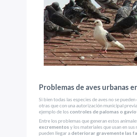
Problemas de aves urbanas en
Si bien todas las especies de aves no se pueden
otras que con una autorización municipal previ
ejemplo de los
controles de palomas o gavio
Entre los problemas que generan estos animales
excrementos
y los materiales que usan en sus
pueden llegar a
deteriorar gravemente las fa