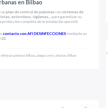
rbanas en Bilbao
e un
plan de control de palomas
con
sistemas de
iotas, estorninos, cigüenas
,... para garantizar su
la protección completa de la instalación que esté
en
contacto con AFI DESINFECCIONES
mediante su
0 22
.
,
eliminar palomas Bilbao
,
plagas aves urbanas Bilbao