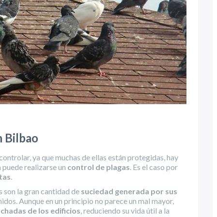
 Bilbao
 controlar, ya que muchas de ellas están protegidas, hay
a puede realizarse un
control de plagas
. Es el caso por
tas
.
 son la gran cantidad de
suciedad generada por sus
 nidos. Aunque en un principio no parece un mal mayor,
chadas de los edificios
, reduciendo su vida útil a la