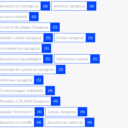
desatascos tarragona
(6)
eventos zaragoza
(6)
poceros madrid
(6)
Control de plagas Zaragoza
(5)
alquiler carpas zaragoza
(5)
bodas zaragoza
(5)
cerramientos zaragoza
(5)
desatascos guadalajara
(5)
fabricacion carpas
(5)
montaje de carpas en zaragoza
(5)
reformas zaragoza
(5)
Control plagas Valladolid
(4)
Muebles CALSAN Zaragoza
(4)
alquiler fotomaton
(4)
carpas zaragoza
(4)
desatascos sevilla
(4)
desatascos valencia
(4)