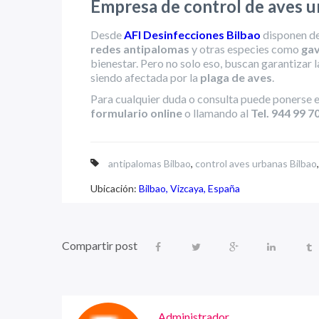
Empresa de control de aves u
Desde
AFI Desinfecciones Bilbao
disponen d
redes antipalomas
y otras especies como
gav
bienestar. Pero no solo eso, buscan garantizar 
siendo afectada por la
plaga de aves
.
Para cualquier duda o consulta puede ponerse 
formulario online
o llamando al
Tel. 944 99 7
antipalomas Bilbao
,
control aves urbanas Bilbao
Ubicación:
Bilbao, Vizcaya, España
Compartir post
Administrador