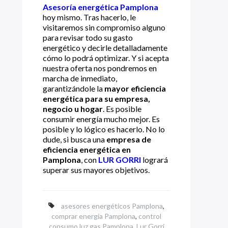
Asesoría energética Pamplona
hoy mismo. Tras hacerlo, le
visitaremos sin compromiso alguno
para revisar todo su gasto
energético y decirle detalladamente
cómo lo podrá optimizar. Y si acepta
nuestra oferta nos pondremos en
marcha de inmediato,
garantizándole la
mayor eficiencia
energética para su empresa,
negocio u hogar
. Es posible
consumir energía mucho mejor. Es
posible y lo lógico es hacerlo. No lo
dude, si busca una
empresa de
eficiencia energética en
Pamplona
, con
LUR GORRI
logrará
superar sus mayores objetivos.
asesores energéticos Pamplona
,
comprar energía Pamplona
,
control
consumo luz gas Pamplona
,
Lur Gorri